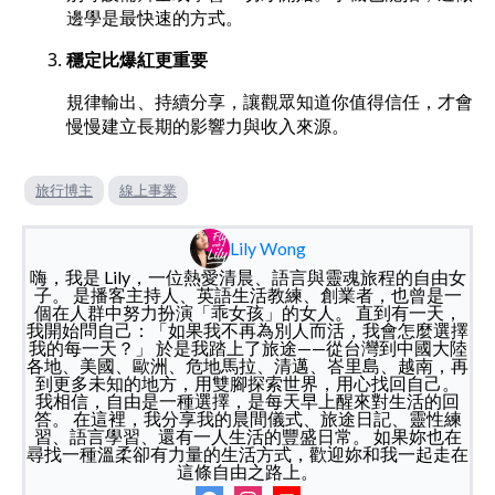
邊學是最快速的方式。
穩定比爆紅更重要
規律輸出、持續分享，讓觀眾知道你值得信任，才會
慢慢建立長期的影響力與收入來源。
旅行博主
線上事業
Lily Wong
嗨，我是 Lily，一位熱愛清晨、語言與靈魂旅程的自由女
子。 是播客主持人、英語生活教練、創業者，也曾是一
個在人群中努力扮演「乖女孩」的女人。 直到有一天，
我開始問自己：「如果我不再為別人而活，我會怎麼選擇
我的每一天？」 於是我踏上了旅途——從台灣到中國大陸
各地、美國、歐洲、危地馬拉、清邁、峇里島、越南，再
到更多未知的地方，用雙腳探索世界，用心找回自己。
我相信，自由是一種選擇，是每天早上醒來對生活的回
答。 在這裡，我分享我的晨間儀式、旅途日記、靈性練
習、語言學習、還有一人生活的豐盛日常。 如果妳也在
尋找一種溫柔卻有力量的生活方式，歡迎妳和我一起走在
這條自由之路上。