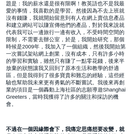
題是：我的薪水還是很有限啊！教英語也不是我最
愛的事情，我喜歡的是學習。然後因為不去上班就
沒有錢賺，我就開始留意到有人在網上賣信息產品
和建立網站可以賺宣傳他們的產品，對於我來說就
代表我可以一邊旅行一邊有收入，不受時間空間的
限制，不需要去辦公室，於是，我開始研究，那個
時候是2009年，我加入了一個組織，然後我開始第
一次嘗試架站網上創業，沒有成本，只有許多小時
的學習和實驗，雖然只有賺了一點零花錢，後來半
放棄的狀態讓我又回到了原本生活和教學的舒適
區，但是我得到了很多寶貴和難忘的經驗，這些經
驗也幫助我未來更有勇氣的不斷嘗試。我後來再創
業的項目是一個轟動上海社區的志願導遊Shanghai
Greeters，當時我獲得了許多的關注和採訪的機
會。
不過在一個因緣際會下，我痛定思痛想要改變，就