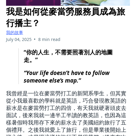
我是如何從麥當勞服務員成為旅
行播主？
我的故事
•
July 04, 2025
8 min read
“你的人生，不需要照著別人的地圖
走。”
“Your life doesn’t have to follow
someone else’s map.”
我曾經是一位在麥當勞打工的新聞系學生，但其實
從小我最喜歡的學科就是英語，巧合發現教英語的
薪水是在麥當勞打工的四倍，有天我就硬著頭皮去
面試，後來我就一邊半工半讀的教英語，也因為這
樣暑假時我用存下來的薪水去了美國紐約旅行了五
個禮拜。之後我就愛上了旅行，但是畢業後開始上