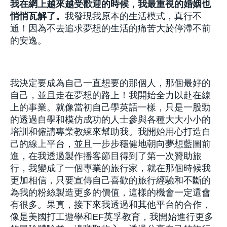
我在網上越來越受歡迎的時候，我最重視的婚姻也
悄悄瓦解了。
我發現我原本的生活模式，真行不
通！因為不去追求夢想的生活的痛苦大於停滯不前
的安逸。
我決定要成為自己一直想要的那個人，那個最好的
自己，並且走在夢想的路上！我開始全力以赴在線
上的事業。就像當初自己學英語一樣，只是一股勁
的透過自學和模仿成功的人士參與各種大大小小的
培訓和僱請專業教練來幫助我。我開始用心打造自
己的線上平台，並且一步步穩健地朝向夢想藍圖前
進，在我透過製作播客節目得到了第一次贊助旅
行，我變成了一個專業的旅行家，就在那個時候我
更加相信，只要宣傳自己喜歡的旅行經驗和不斷的
為我的粉絲製造更多的價值，這樣的機會一定還會
有很多。果真，接下來我透過和其他平台的合作，
像是美國打工遊學和EF英孚教育，我開始進行更多